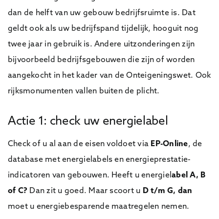
dan de helft van uw gebouw bedrijfsruimte is. Dat
geldt ook als uw bedrijfspand tijdelijk, hooguit nog
twee jaar in gebruik is. Andere uitzonderingen zijn
bijvoorbeeld bedrijfsgebouwen die zijn of worden
aangekocht in het kader van de Onteigeningswet. Ook
Naam
Naam
*
*
rijksmonumenten vallen buiten de plicht.
Naam
E
*
Telefoonnummer
Telefoonnummer
*
*
Actie 1: check uw energielabel
-
m
a
Check of u al aan de eisen voldoet via
EP-Online
, de
Bedrijfsnaam
*
Bedrijfsnaam
Bedrijfsnaam
*
*
i
database met energielabels en energieprestatie-
l
a
indicatoren van gebouwen. Heeft u energiel
abel
A, B
d
E-mailadres
*
E-mailadres
E-mailadres
*
*
r
of C?
Dan zit u goed. Maar scoort u
D t/m G, dan
e
s
moet u energiebesparende maatregelen nemen.
N