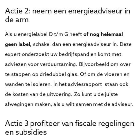
a
Aanvragen
a
Aanvragen
Aanvragen
Actie 2: neem een energieadviseur in
m
de arm
B
e
d
Als u energielabel D t/m G heeft
of nog helemaal
r
geen label,
schakel dan een energieadviseur in. Deze
i
j
expert onderzoekt uw bedrijfspand en komt met
f
s
adviezen voor verduurzaming. Bijvoorbeeld om over
n
te stappen op driedubbel glas. Of om de vloeren en
a
a
wanden te isoleren. In het adviesrapport staan ook
m
de kosten van de uitvoering. Zo kunt u de juiste
afwegingen maken, als u wilt samen met de adviseur.
Actie 3 profiteer van fiscale regelingen
en subsidies